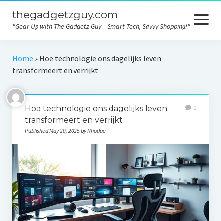
thegadgetzguy.com
open
menu
"Gear Up with The Gadgetz Guy – Smart Tech, Savvy Shopping!"
Home
Home
»
Hoe technologie ons dagelijks leven
transformeert en verrijkt
Technology
Gadgets
Hoe technologie ons dagelijks leven
0
Consumer tips
transformeert en verrijkt
Published May 20, 2025 by Rhodae
Electronics
Product comparison
Contact
Privacy